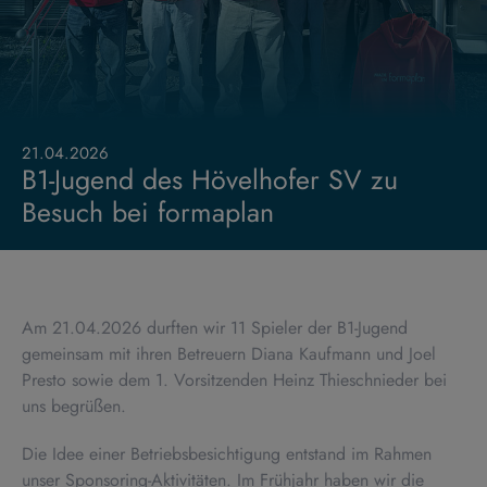
21.04.2026
B1-Jugend des Hövelhofer SV zu
Besuch bei formaplan
Am 21.04.2026 durften wir 11 Spieler der B1-Jugend
gemeinsam mit ihren Betreuern Diana Kaufmann und Joel
Presto sowie dem 1. Vorsitzenden Heinz Thieschnieder bei
uns begrüßen.
Die Idee einer Betriebsbesichtigung entstand im Rahmen
unser Sponsoring-Aktivitäten. Im Frühjahr haben wir die